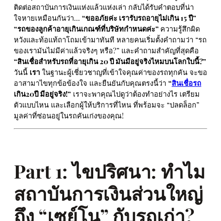
ติดต่อสถาบันการเงินแห่งแล้วแห่งเล่า กลับได้รับคำตอบที่น่า
ใจหายเหมือนกันว่า…
“ขออภัยค่ะ เรารับรถอายุไม่เกิน 15 ปี”
“รถของลูกค้าอายุเกินเกณฑ์ที่บริษัทกำหนดค่ะ”
ความรู้สึกผิด
หวังและท้อแท้ถาโถมเข้ามาทันที หลายคนเริ่มตั้งคำถามว่า “รถ
ของเรามันไม่มีค่าแล้วจริงๆ หรือ?” และคำถามสำคัญที่สุดคือ
“สินเชื่อสำหรับรถที่อายุเกิน 20 ปี มันมีอยู่จริงไหมบนโลกใบนี้?”
วันนี้
เรา
ในฐานะผู้เชี่ยวชาญที่เข้าใจคุณค่าของรถทุกคัน จะขอ
อาสามาไขทุกข้อข้องใจ และยืนยันกับคุณตรงนี้ว่า
“
สินเชื่อรถ
เกิน20ปี มีอยู่จริง!”
เราจะพาคุณไปดูว่าต้องทำอย่างไร เตรียม
ตัวแบบไหน และเลือกผู้ให้บริการที่ไหน ที่พร้อมจะ “ปลดล็อก”
มูลค่าที่ซ่อนอยู่ในรถคันเก่งของคุณ!
Part 1: ไขปริศนา: ทำไม
สถาบันการเงินส่วนใหญ่
ถึง “เซย์โน” กับรถเก่า?