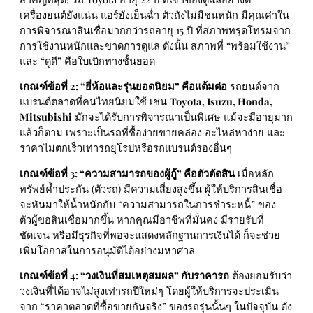
เครื่องยนต์ยังแน่น แอร์ยังเย็นฉ่ำ ตัวถังไม่มีชนหนัก มีคุณค่าใน
การพิจารณาสินเชื่อมากกว่ารถอายุ 15 ปี ที่สภาพทรุดโทรมจาก
การใช้งานหนักและขาดการดูแล ดังนั้น สภาพที่ “พร้อมใช้งาน”
และ “ดูดี” คือใบเบิกทางชั้นยอด
เกณฑ์ข้อที่ 2: “ยี่ห้อและรุ่นยอดนิยม” คือแต้มต่อ
รถยนต์จาก
แบรนด์ตลาดที่คนไทยนิยมใช้ เช่น
Toyota, Isuzu, Honda,
Mitsubishi
มักจะได้รับการพิจารณาเป็นพิเศษ แม้จะมีอายุมาก
แล้วก็ตาม เพราะเป็นรถที่ซื้อง่ายขายคล่อง อะไหล่หาง่าย และ
ราคาไม่ตกเร็วเท่ารถยุโรปหรือรถแบรนด์รองอื่นๆ
เกณฑ์ข้อที่ 3: “ความสามารถของผู้กู้” คือตัวตัดสิน
เมื่อหลัก
ทรัพย์ค้ำประกัน (ตัวรถ) มีความเสี่ยงสูงขึ้น ผู้ให้บริการสินเชื่อ
จะหันมาให้น้ำหนักกับ “ความสามารถในการชำระหนี้” ของ
ตัวผู้ขอสินเชื่อมากขึ้น หากคุณมีอาชีพที่มั่นคง มีรายรับที่
ชัดเจน หรือมีธุรกิจที่พอจะแสดงหลักฐานการเงินได้ ก็จะช่วย
เพิ่มโอกาสในการอนุมัติได้อย่างมหาศาล
เกณฑ์ข้อที่ 4: “วงเงินที่สมเหตุสมผล” กับราคารถ
ต้องยอมรับว่า
วงเงินที่ได้อาจไม่สูงเท่ารถปีใหม่ๆ โดยผู้ให้บริการจะประเมิน
จาก “ราคาตลาดที่ซื้อขายกันจริง” ของรถรุ่นนั้นๆ ในปัจจุบัน ดัง