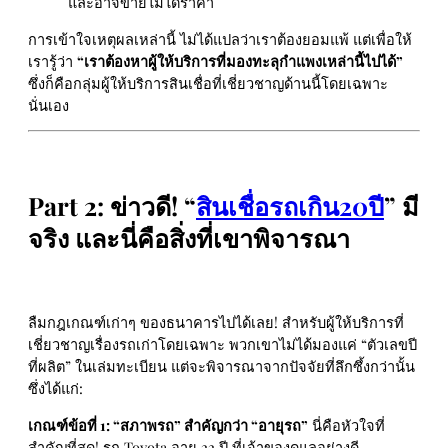
และอาจขายไม่ได้ราคา
การเข้าใจเหตุผลเหล่านี้ ไม่ได้แปลว่าเราต้องยอมแพ้ แต่เพื่อให้
เรารู้ว่า
“เราต้องหาผู้ให้บริการที่มองทะลุกำแพงเหล่านี้ไปได้”
ซึ่งก็คือกลุ่มผู้ให้บริการสินเชื่อที่เชี่ยวชาญด้านนี้โดยเฉพาะ
นั่นเอง
Part 2: ข่าวดี! “
สินเชื่อรถเกิน20ปี
” มี
จริง และนี่คือสิ่งที่เขาพิจารณา
ลืมกฎเกณฑ์เก่าๆ ของธนาคารไปได้เลย! สำหรับผู้ให้บริการที่
เชี่ยวชาญเรื่องรถเก่าโดยเฉพาะ พวกเขาไม่ได้มองแค่ “ตัวเลขปี
ที่ผลิต” ในเล่มทะเบียน แต่จะพิจารณาจากปัจจัยที่ลึกซึ้งกว่านั้น
ซึ่งได้แก่:
เกณฑ์ข้อที่ 1: “สภาพรถ” สำคัญกว่า “อายุรถ”
นี่คือหัวใจที่
สำคัญที่สุด! รถ Toyota อายุ 22 ปี ที่เจ้าของดูแลอย่างดี