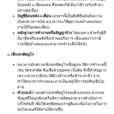
ย้อนหลัง 6 เดือนแทน ซึ่งแสดงให้เห็นว่ามีรายรับเข้ามา
อย่างต่อเนื่อง
บัญชีย้อนหลัง 6 เดือน
เอกสารนี้เป็นสิ่งที่ยืนยันถึงความ
มั่นคงทางการเงิน ธนาคารจะใช้ดูความสม่ำเสมอของ
รายได้ในแต่ละเดือน
หลักฐานการทำงานหรือสัญญาจ้าง
โดยเฉพาะสำหรับผู้ที่
มีอาชีพฟรีแลนซ์หรือเจ้าของกิจการ เพื่อแสดงว่าเรามี
รายได้สม่ำเสมอและสามารถชำระคืนได้จริง
2. เช็กเครดิตบูโร
ธนาคารมักตรวจเช็กเครดิตบูโรเพื่อดูประวัติการชำระหนี้
เช่น บัตรเครดิต สินเชื่อส่วนบุคคล เป็นต้น สิ่งนี้สำคัญมาก
เพราะหากเรามีประวัติค้างชำระหรือชำระล่าช้า อาจ
ทำให้ธนาคารกังวลและอาจเป็นเหตุให้การขอสินเชื่อไม่
ผ่าน
คำแนะนำ
: ลองตรวจเครดิตบูโรของตัวเองก่อน หากเจอ
ข้อมูลที่ไม่ถูกต้องหรือมีความผิดพลาด ควรดำเนินการ
แก้ไขทันที เพื่อให้เครดิตของเราดูดีและเพิ่มโอกาสในการ
ขอไฟแนนซ์ให้ผ่านได้ง่ายขึ้น