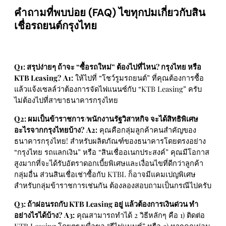
คำถามที่พบบ่อย (FAQ) ไขทุกปมเกี่ยวกับสิน
เชื่อรถยนต์กรุงไทย
Q1: สรุปง่ายๆ ถ้าจะ “ซื้อรถใหม่” ต้องไปที่ไหน? กรุงไทย หรือ
KTB Leasing?
A1:
ให้ไปที่ “โชว์รูมรถยนต์” ที่คุณต้องการซื้อ
แล้วแจ้งเซลล์ว่าต้องการจัดไฟแนนซ์กับ “KTB Leasing” ครับ
ไม่ต้องไปที่สาขาธนาคารกรุงไทย
Q2: ผมเป็นข้าราชการ/พนักงานรัฐวิสาหกิจ จะได้สิทธิพิเศษ
อะไรจากกรุงไทยบ้าง?
A2:
คุณคือกลุ่มลูกค้าคนสำคัญของ
ธนาคารกรุงไทย! สำหรับผลิตภัณฑ์ของธนาคารโดยตรงอย่าง
“กรุงไทย รถแลกเงิน” หรือ “สินเชื่ออเนกประสงค์” คุณมีโอกาส
สูงมากที่จะได้รับอัตราดอกเบี้ยพิเศษและเงื่อนไขที่ดีกว่าลูกค้า
กลุ่มอื่น ส่วนสินเชื่อเช่าซื้อกับ KTBL ก็อาจมีแคมเปญพิเศษ
สำหรับกลุ่มข้าราชการเช่นกัน ต้องลองสอบถามเป็นกรณีไปครับ
Q3: ถ้าผ่อนรถกับ KTB Leasing อยู่ แล้วต้องการเงินด่วน ทำ
อย่างไรได้บ้าง?
A3:
คุณสามารถทำได้ 2 วิธีหลักๆ คือ 1) ติดต่อ
KTB Leasing โดยตรงเพื่อขอ “รีไฟแนนซ์” หรือ 2) หากคุณผ่อน