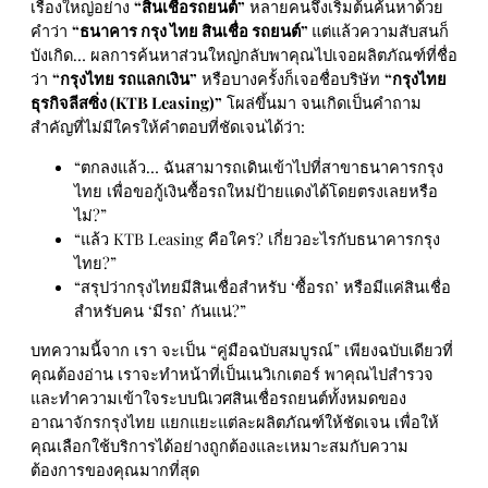
เรื่องใหญ่อย่าง
“สินเชื่อรถยนต์”
หลายคนจึงเริ่มต้นค้นหาด้วย
คำว่า
“ธนาคาร กรุง ไทย สินเชื่อ รถยนต์”
แต่แล้วความสับสนก็
บังเกิด… ผลการค้นหาส่วนใหญ่กลับพาคุณไปเจอผลิตภัณฑ์ที่ชื่อ
ว่า
“กรุงไทย รถแลกเงิน”
หรือบางครั้งก็เจอชื่อบริษัท
“กรุงไทย
ธุรกิจลีสซิ่ง (KTB Leasing)”
โผล่ขึ้นมา จนเกิดเป็นคำถาม
สำคัญที่ไม่มีใครให้คำตอบที่ชัดเจนได้ว่า:
“ตกลงแล้ว… ฉันสามารถเดินเข้าไปที่สาขาธนาคารกรุง
ไทย เพื่อขอกู้เงินซื้อรถใหม่ป้ายแดงได้โดยตรงเลยหรือ
ไม่?”
“แล้ว KTB Leasing คือใคร? เกี่ยวอะไรกับธนาคารกรุง
ไทย?”
“สรุปว่ากรุงไทยมีสินเชื่อสำหรับ ‘ซื้อรถ’ หรือมีแค่สินเชื่อ
สำหรับคน ‘มีรถ’ กันแน่?”
บทความนี้จาก เรา จะเป็น “คู่มือฉบับสมบูรณ์” เพียงฉบับเดียวที่
คุณต้องอ่าน เราจะทำหน้าที่เป็นเนวิเกเตอร์ พาคุณไปสำรวจ
และทำความเข้าใจระบบนิเวศสินเชื่อรถยนต์ทั้งหมดของ
อาณาจักรกรุงไทย แยกแยะแต่ละผลิตภัณฑ์ให้ชัดเจน เพื่อให้
คุณเลือกใช้บริการได้อย่างถูกต้องและเหมาะสมกับความ
ต้องการของคุณมากที่สุด