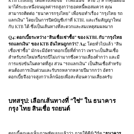
มาได้ระยะหนึ่งจนมูลค่ารถสูงกว่ายอดหนี้พอสมควร คุณ
สามารถติดต่อ “ธนาคารกรุงไทย” เพื่อขอทำเรื่อง “กรุงไทย รถ
แลกเงิน” โดยเป็นการปิดบัญชีเก่าที่ KTBL และเริ่มสัญญาใหม่
กับ KTB ได้ ซึ่งเป็นเส้นทางที่สะดวกและสมเหตุสมผลมาก
Q4: ดอกเบี้ยระหว่าง “สินเชื่อเช่าซื้อ” ของ KTBL กับ “กรุงไทย
รถแลกเงิน” ของ KTB อันไหนถูกกว่า?
A4:
โดยทั่วไปแล้ว “สิน
เชื่อเช่าซื้อ” มักจะมีอัตราดอกเบี้ยที่ต่ำกว่า เพราะเป็นสินเชื่อ
สำหรับรถใหม่หรือรถปีไม่เก่ามากซึ่งความเสี่ยงต่ำกว่า และมี
การแข่งขันในตลาดที่สูง ส่วน “รถแลกเงิน” เป็นสินเชื่อสำหรับ
คนต้องการเงินด่วนและรับรถหลากหลายปีมากกว่า อัตรา
ดอกเบี้ยจึงอาจสูงกว่าเล็กน้อยเพื่อสะท้อนความเสี่ยงครับ
บทสรุป: เลือกเส้นทางที่ “ใช่” ใน ธนาคาร
กรุง ไทย สินเชื่อ รถยนต์
ตอนนี้คุณคงเห็นภาพชัดเจนแล้วว่า ภายใต้คีย์เวิร์ด
“ธนาคาร